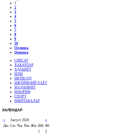
1
2
3
4
5
6
7
8
9
10
Олдинга
Охирига
СИЁСАТ
ХАБАРЛАР
АДАБИЁТ
ИЛМ
ИҚТИСОД
ИЖТИМОИЙ ҲАЁТ
МАДАНИЯТ
МАОРИФ
СПОРТ
МИНТАҚАЛАР
КАЛЕНДАР
«
Август 2026
»
Дш
Сш
Чш
Пш
Жм
Шб
Яб
1
2