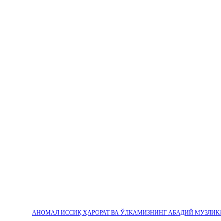
АНОМАЛ ИССИҚ ҲАРОРАТ ВА ЎЛКАМИЗНИНГ АБАДИЙ МУЗЛИК