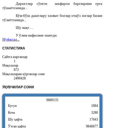
Дарахтлар сўнгги заъфарон баргларини ерга
тўшаётганида...
Бўм-бўш даштлару хилват боғлар очкўз зоғлар билан
тўлаётганида...
Шу вақт…
У ўлим нафасини эшитди.
Муфассал...
СТАТИСТИКА
Сайтга кирганлар
1
Мақолалар
872
Мақолаларни кӯрганлар сони
2490428
ӮҚУВЧИЛАР
СОНИ
9
8
8
9
1
3
5
Бугун
1884
Кеча
3280
Шу ҳафта
17643
Ӯтган ҳафта
9846677