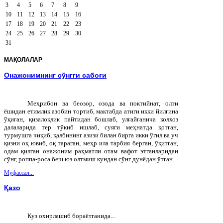
3
4
5
6
7
8
9
10
11
12
13
14
15
16
17
18
19
20
21
22
23
24
25
26
27
28
29
30
31
МАҚОЛАЛАР
Онажонимнинг сўнгги сабоғи
Меҳрибон ва беозор, озода ва поктийнат, олти
ёшидан етимлик азобин тортиб, мактабда атиги икки йилгина
ўқиган, қизалоқлик пайтидан бошлаб, улғайганича колхоз
далаларида тер тўкиб ишлаб, суяги меҳнатда қотган,
турмушга чиқиб, қалбининг азизи билан бирга икки ўғил ва уч
қизни оқ ювиб, оқ тараган, меҳр ила тарбия берган, ўқитган,
одам қилган онажоним раҳматли отам вафот этганларидан
сўнг, роппа-роса беш юз олтмиш кундан сўнг дунёдан ўтган.
Муфассал...
Қазо
Куз охирлашиб бораётганида...