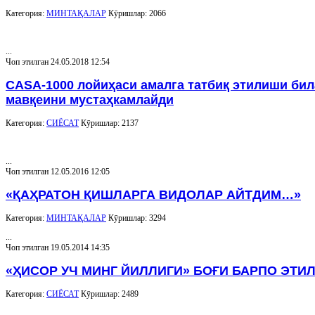
Категория:
МИНТАҚАЛАР
Кӯришлар: 2066
...
Чоп этилган 24.05.2018 12:54
CASA-1000 лойиҳаси амалга татбиқ этилиши бил
мавқеини мустаҳкамлайди
Категория:
СИЁСАТ
Кӯришлар: 2137
...
Чоп этилган 12.05.2016 12:05
«ҚАҲРАТОН ҚИШЛАРГА ВИДОЛАР АЙТДИМ…»
Категория:
МИНТАҚАЛАР
Кӯришлар: 3294
...
Чоп этилган 19.05.2014 14:35
«ҲИСОР УЧ МИНГ ЙИЛЛИГИ» БОҒИ БАРПО ЭТИ
Категория:
СИЁСАТ
Кӯришлар: 2489
...