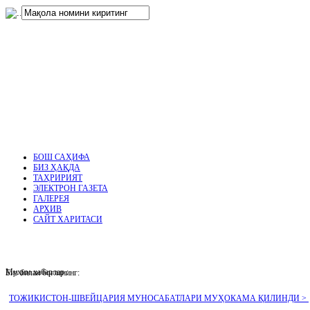
нглар
.
БОШ САҲИФА
БИЗ ҲАҚДА
ТАҲРИРИЯТ
ЭЛЕКТРОН ГАЗЕТА
ГАЛЕРЕЯ
АРХИВ
САЙТ ХАРИТАСИ
Муҳим хабарлар :
Биз билан боғланинг:
ТОЖИКИСТОН-ШВЕЙЦАРИЯ МУНОСАБАТЛАРИ МУҲОКАМА ҚИЛИНДИ >