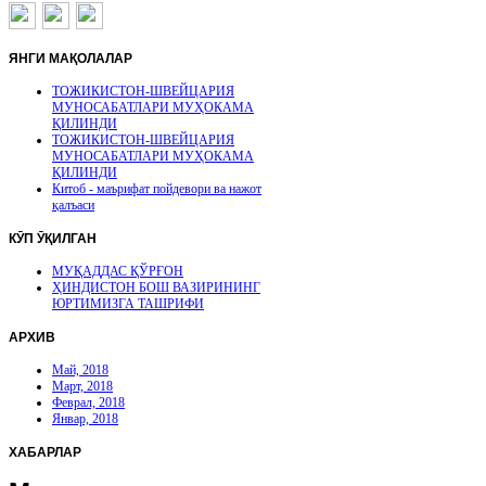
ЯНГИ
МАҚОЛАЛАР
ТОЖИКИСТОН-ШВЕЙЦАРИЯ
МУНОСАБАТЛАРИ МУҲОКАМА
ҚИЛИНДИ
ТОЖИКИСТОН-ШВЕЙЦАРИЯ
МУНОСАБАТЛАРИ МУҲОКАМА
ҚИЛИНДИ
Китоб - маърифат пойдевори ва нажот
қалъаси
КӮП
ӮҚИЛГАН
МУҚАДДАС ҚЎРҒОН
ҲИНДИСТОН БОШ ВАЗИРИНИНГ
ЮРТИМИЗГА ТАШРИФИ
АРХИВ
Май, 2018
Март, 2018
Феврал, 2018
Январ, 2018
ХАБАРЛАР