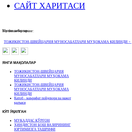
САЙТ ХАРИТАСИ
Муҳим хабарлар :
Биз билан боғланинг:
ТОЖИКИСТОН-ШВЕЙЦАРИЯ МУНОСАБАТЛАРИ МУҲОКАМА ҚИЛИНДИ >
ЯНГИ
МАҚОЛАЛАР
ТОЖИКИСТОН-ШВЕЙЦАРИЯ
МУНОСАБАТЛАРИ МУҲОКАМА
ҚИЛИНДИ
ТОЖИКИСТОН-ШВЕЙЦАРИЯ
МУНОСАБАТЛАРИ МУҲОКАМА
ҚИЛИНДИ
Китоб - маърифат пойдевори ва нажот
қалъаси
КӮП
ӮҚИЛГАН
МУҚАДДАС ҚЎРҒОН
ҲИНДИСТОН БОШ ВАЗИРИНИНГ
ЮРТИМИЗГА ТАШРИФИ