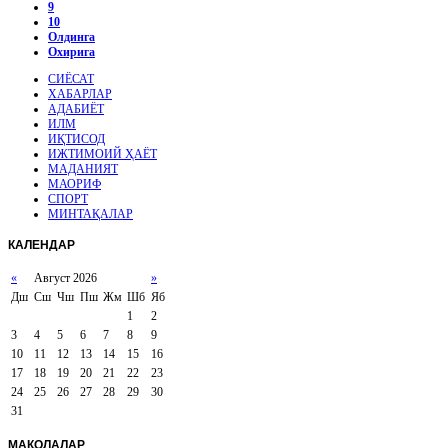
9
10
Олдинга
Охирига
СИЁСАТ
ХАБАРЛАР
АДАБИЁТ
ИЛМ
ИҚТИСОД
ИЖТИМОИЙ ҲАЁТ
МАДАНИЯТ
МАОРИФ
СПОРТ
МИНТАҚАЛАР
КАЛЕНДАР
«
Август 2026
»
Дш
Сш
Чш
Пш
Жм
Шб
Яб
1
2
3
4
5
6
7
8
9
10
11
12
13
14
15
16
17
18
19
20
21
22
23
24
25
26
27
28
29
30
31
МАҚОЛАЛАР