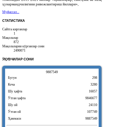
ҳунармандчилигини ривожлантириш йиллари»,
Муфассал...
СТАТИСТИКА
Сайтга кирганлар
1
Мақолалар
872
Мақолаларни кӯрганлар сони
2490071
ӮҚУВЧИЛАР
СОНИ
9
8
8
7
5
4
9
Бугун
298
Кеча
3280
Шу ҳафта
16057
Ӯтган ҳафта
9846677
Шу ой
24110
Ӯтган ой
107749
Ҳаммаси
9887549