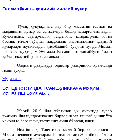
Гилам тўқиш – қадимий миллий ҳунар
Тўлиқ
ҳуқуққа
эга
ҳар
бир
миллатни
тарихи
ва
маданияти
,
ҳунар
ва
санъатлари
бошқа
элларга
танитади
.
Кулолчилик, заргарчилик, тақачилик, кандакорлик, кигиз
босиш, гилам тўқиш, наққошлик халқимизнинг қадимий
ҳунарлари жумласидан ҳисобланиб, бугунги кунда Миллат
пешвоси муҳтарам Эмомали Раҳмоннинг ташаббуси билан
қайта тикланиб, ривожланмоқда.
Олдинги даврларда одамлар ўзларининг ҳовлисида
гилам тўқиш
Муфассал...
БУНЁДКОРЛИКДАН САЙЁҲЛИККАЧА МУҲИМ
ЙЎНАЛИШ БЎЙЛАБ…
Жорий 2019 йил тўртинчи уч ойлигида турар
эканмиз, йил мундарижасига бирров назар ташлаб, унинг ўта
хайрли ва баракали ўтаётганига амин бўласан, киши.
Йил бошида Тинчлик ва миллий бирлик асосчиси –
Миллат пешвоси муҳтарам Президентимиз Жаноби олийлари
томонидан 2019-2021 йиллар «Қишлоқлар, сайёҳлик ва халқ