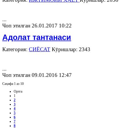
...
Чоп этилган 26.01.2017 10:22
Адолат тантанаси
Категория:
СИЁСАТ
Кӯришлар: 2343
...
Чоп этилган 09.01.2016 12:47
Саҳифа 1 аз 10
Ортга
1
2
3
4
5
6
7
8