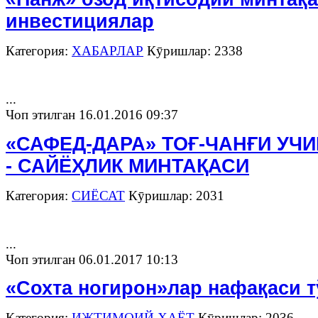
инвестициялар
Категория:
ХАБАРЛАР
Кӯришлар: 2338
...
Чоп этилган 16.01.2016 09:37
«САФЕД-ДАРА» ТОҒ-ЧАНҒИ УЧ
- САЙЁҲЛИК МИНТАҚАСИ
Категория:
СИЁСАТ
Кӯришлар: 2031
...
Чоп этилган 06.01.2017 10:13
«Сохта ногирон»лар нафақаси т
Категория:
ИЖТИМОИЙ ҲАЁТ
Кӯришлар: 2036